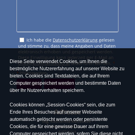
Ich habe die
Datenschutzerklärung
gelesen
und stimme zu, dass meine Angaben und Daten
elektronisch erhoben und gespeichert werden.
Diese Einwilligung kann jederzeit per E-Mail an
Diese Seite verwendet Cookies, um Ihnen die
office@pfotenassistenz.at
widerrufen werden.
*
bestmögliche Nutzererfahrung auf unserer Website zu
*
Pflichtangaben
bieten. Cookies sind Textdateien, die auf Ihrem
Computer gespeichert werden und bestimmte Daten
Senden
Abbrechen
über Ihr Nutzerverhalten speichern.
Cookies können „Session-Cookies“ sein, die zum
Adresse
Ende Ihres Besuches auf unserer Webseite
automatisch gelöscht werden oder persistente
Ing. Katharina Kohoutek -
Cookies, die für eine gewisse Dauer auf ihrem
pfotenassistenz.at
Katharina
Computer gespeichert werden, sofern Sie diese nicht